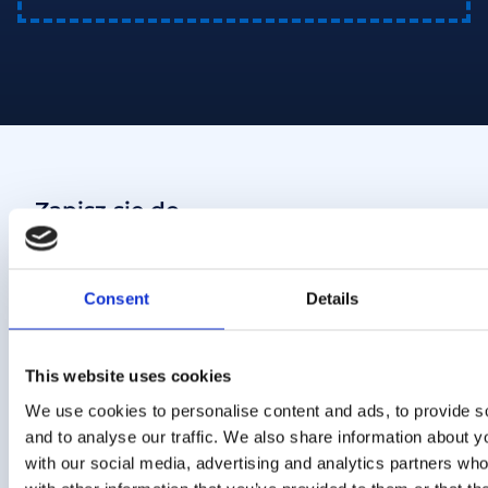
Zapisz się do
Newslettera
BĄDŹ ZAWSZE NA BIEŻĄCO
Consent
Details
E-mail*
This website uses cookies
We use cookies to personalise content and ads, to provide s
and to analyse our traffic. We also share information about yo
Wyrażam zgodę na przetwarzanie moich danych
with our social media, advertising and analytics partners wh
osobowych w postaci adresu e mail przez nazwa firmy