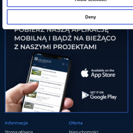
tel.:
+48 690 000 225
e-mail:
poland@hillwood.com
Deny
Informacje
Oferta
Strona główna
Nieruchomości