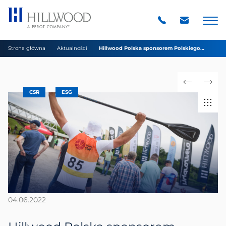
Strona główna
Aktualności
Hillwood Polska sponsorem Polskiego
Związku SUP
CSR
ESG
04.06.2022