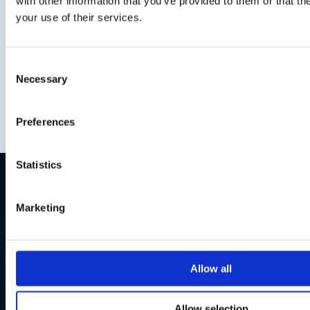
with other information that you’ve provided to them or that th
prowadzącego działalność gospodarczą pod firma nazwa i
numer NIP w celu korzystania przeze mnie z usługi
your use of their services.
newsletter
Zapoznałem się z
polityką prywatności
Consent
Necessary
Selection
Preferences
Statistics
Marketing
Hillwood Polska
Allow all
Plac Małachowskiego 2
00-066 Warszawa
Allow selection