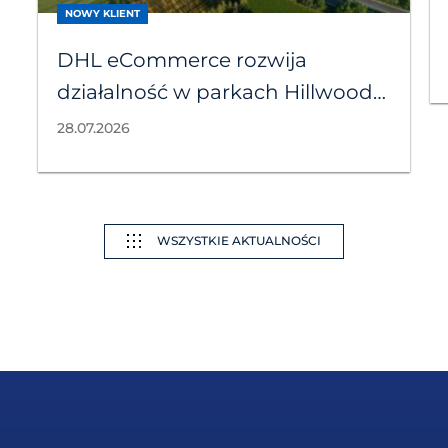
NOWY KLIENT
DHL eCommerce rozwija
działalność w parkach Hillwood
w Zgierzu i Tychach
28.07.2026
WSZYSTKIE AKTUALNOŚCI