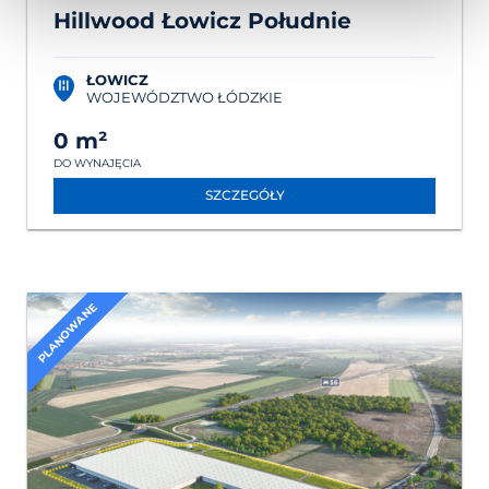
Hillwood Łowicz Południe
ŁOWICZ
WOJEWÓDZTWO ŁÓDZKIE
0 m²
DO WYNAJĘCIA
SZCZEGÓŁY
PLANOWANE