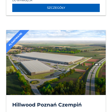
DO WYNAJĘCIA
SZCZEGÓŁY
PLANOWANE
Hillwood Poznań Czempiń