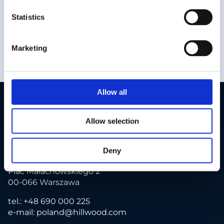
Zapoznałem się z
polityką prywatności
Statistics
Marketing
Allow all
Allow selection
Deny
Hillwood Polska
Plac Małachowskiego 2
00-066 Warszawa
tel.:
+48 690 000 225
e-mail:
poland@hillwood.com