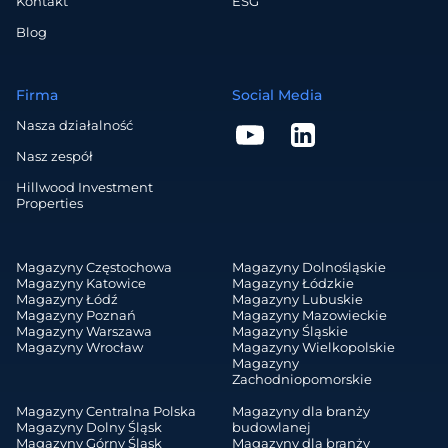
Kontakt
ESG
Blog
Firma
Social Media
Nasza działalność
Nasz zespół
Hillwood Investment
Properties
Magazyny Częstochowa
Magazyny Dolnośląskie
Magazyny Katowice
Magazyny Łódzkie
Magazyny Łódź
Magazyny Lubuskie
Magazyny Poznań
Magazyny Mazowieckie
Magazyny Warszawa
Magazyny Śląskie
Magazyny Wrocław
Magazyny Wielkopolskie
Magazyny
Zachodniopomorskie
Magazyny Centralna Polska
Magazyny dla branży
Magazyny Dolny Śląsk
budowlanej
Magazyny Górny Śląsk
Magazyny dla branży