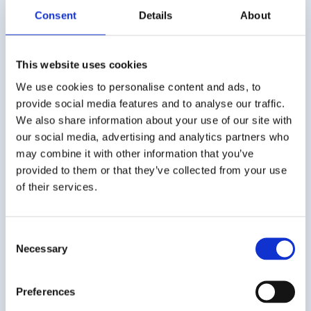
Nie znalazłeś
Consent
Details
About
konkretnej oferty?
NAPISZ DO NAS
This website uses cookies
E-mail*
We use cookies to personalise content and ads, to
provide social media features and to analyse our traffic.
We also share information about your use of our site with
our social media, advertising and analytics partners who
Treść
may combine it with other information that you’ve
provided to them or that they’ve collected from your use
of their services.
Consent
Necessary
Selection
Wyrażam zgodę na przetwarzanie moich danych
osobowych w postaci adresu e mail przez nazwa firmy
prowadzącego działalność gospodarczą pod firma nazwa i
numer NIP w celu korzystania przeze mnie z usługi
Preferences
newsletter