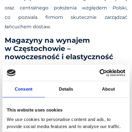
oraz centralnego położenia względem Polski,
co pozwala firmom skutecznie zarządzać
łańcuchem dostaw.
Magazyny na wynajem
w Częstochowie –
nowoczesność i elastyczność
Oferowane przez nas hale w Częstochowie
to nowoczesne obiekty klasy A, spełniające
najwyższe standardy bezpieczeństwa
Consent
Details
About
i funkcjonalności. Dzięki zastosowaniu
energooszczędnych technologii, systemów
This website uses cookies
tryskaczowych ESFR, bezpyłowej posadzki
We use cookies to personalise content and ads, to
provide social media features and to analyse our traffic.
o nośności do 6t/m² czy nowoczesnego oświetlenia