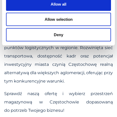
do rozwoju Twojego biznesu
Allow all
Lokalizacja magazynu ma bezpośredni wpływ
Allow selection
na efektywność operacyjną Twojej firmy. Dzięki
wynajmowi magazynu w Częstochowie zyskujesz
Deny
dostęp do jednego z najbardziej strategicznych
punktów logistycznych w regionie. Rozwinięta sieć
transportowa, dostępność kadr oraz potencjał
inwestycyjny miasta czynią Częstochowę realną
alternatywą dla większych aglomeracji, oferując przy
tym konkurencyjne warunki.
Sprawdź naszą ofertę i wybierz przestrzeń
magazynową w Częstochowie dopasowaną
do potrzeb Twojego biznesu!