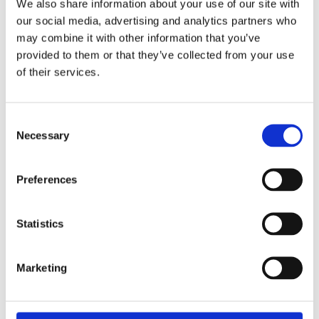
We also share information about your use of our site with
LED, przestrzenie te doskonale nadają się zarówno
our social media, advertising and analytics partners who
dla logistyki, jak i lekkiej produkcji.
may combine it with other information that you’ve
provided to them or that they’ve collected from your use
Nasze magazyny zapewniają:
of their services.
obszerne place manewrowe i liczne miejsca
Consent
parkingowe,
Necessary
Selection
doki przeładunkowe z hydraulicznymi
Preferences
podnośnikami i kołnierzami uszczelniającymi,
rampy najazdowe i możliwość indywidualnej
Statistics
adaptacji przestrzeni,
Marketing
całodobową ochronę i monitoring obiektu.
Częstochowa – przestrzeń