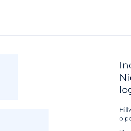
In
Ni
lo
Hil
o p