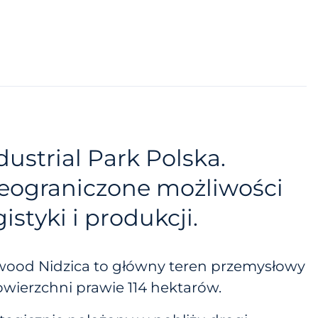
dustrial Park Polska.
eograniczone możliwości
gistyki i produkcji.
lwood Nidzica to główny teren przemysłowy
owierzchni prawie 114 hektarów.