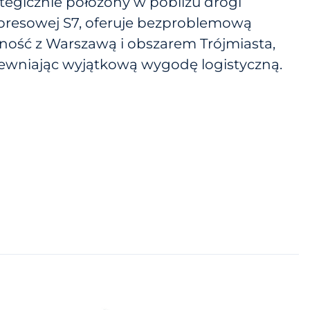
ategicznie położony w pobliżu drogi
presowej S7, oferuje bezproblemową
zność z Warszawą i obszarem Trójmiasta,
ewniając wyjątkową wygodę logistyczną.