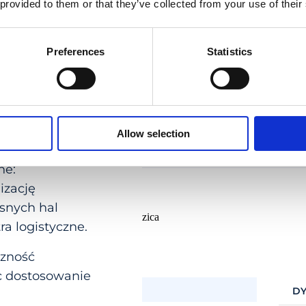
 provided to them or that they’ve collected from your use of their
Preferences
Statistics
Allow selection
znych,
ne:
izację
snych hal
a logistyczne.
czność
c dostosowanie
POLSKA
DY