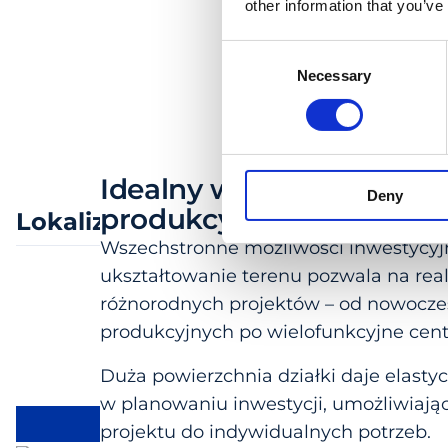
other information that you’ve
Consent
Necessary
Selection
Idealny wybór dla firm
Deny
produkcyjnych i logistyc
Lokalizacja
Wszechstronne możliwości inwestycyj
ukształtowanie terenu pozwala na real
różnorodnych projektów – od nowocze
produkcyjnych po wielofunkcyjne centr
Duża powierzchnia działki daje elasty
w planowaniu inwestycji, umożliwiają
OBSZAR INWESTYCJI
projektu do indywidualnych potrzeb.