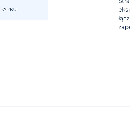
Str
eks
 PARKU
łąc
zap