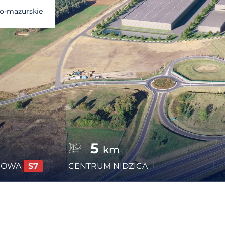
o-mazurskie
5
km
SOWA
S7
CENTRUM
NIDZICA