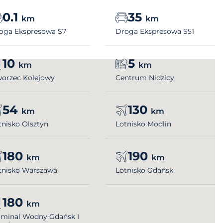
0.1
35
km
km
oga Ekspresowa S7
Droga Ekspresowa S51
10
5
km
km
orzec Kolejowy
Centrum Nidzicy
54
130
km
km
tnisko Olsztyn
Lotnisko Modlin
180
190
km
km
tnisko Warszawa
Lotnisko Gdańsk
180
km
rminal Wodny Gdańsk I