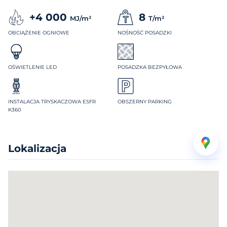
+4 000
8
MJ/m²
T/m²
OBCIĄŻENIE OGNIOWE
NOŚNOŚĆ POSADZKI
OŚWIETLENIE LED
POSADZKA BEZPYŁOWA
INSTALACJA TRYSKACZOWA ESFR
OBSZERNY PARKING
K360
Lokalizacja