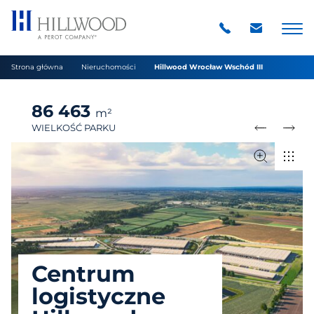
Strona główna
Nieruchomości
Hillwood Wrocław Wschód III
86 463
m²
WIELKOŚĆ PARKU
Centrum
logistyczne