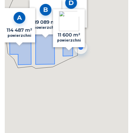
2 497 m²
powierzchni
89 089 m²
powierzchni
114 487 m²
11 600 m²
powierzchni
powierzchni