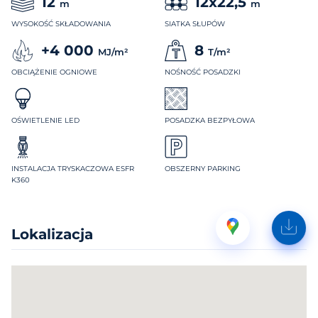
12
12x22,5
m
m
WYSOKOŚĆ SKŁADOWANIA
SIATKA SŁUPÓW
+4 000
8
MJ/m²
T/m²
OBCIĄŻENIE OGNIOWE
NOŚNOŚĆ POSADZKI
OŚWIETLENIE LED
POSADZKA BEZPYŁOWA
INSTALACJA TRYSKACZOWA ESFR
OBSZERNY PARKING
K360
Lokalizacja