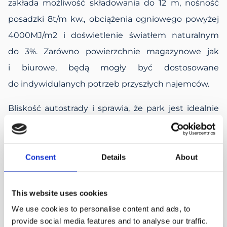
zakłada możliwość składowania do 12 m, nośność
posadzki 8t/m kw., obciążenia ogniowego powyżej
4000MJ/m2 i doświetlenie światłem naturalnym
do 3%. Zarówno powierzchnie magazynowe jak
i biurowe, będą mogły być dostosowane
do indywidulanych potrzeb przyszłych najemców.
Bliskość autostrady i sprawia, że park jest idealnie
skomunikowany z Warszawą i innymi głównymi
miastami Polski i Europy. Bliskość stolicy, a zarazem
usytuowanie w drugiej strefie rynku
Consent
Details
About
warszawskiego, to z pewnością jeden
z najważniejszych atutów tej inwestycji.
This website uses cookies
We use cookies to personalise content and ads, to
provide social media features and to analyse our traffic.