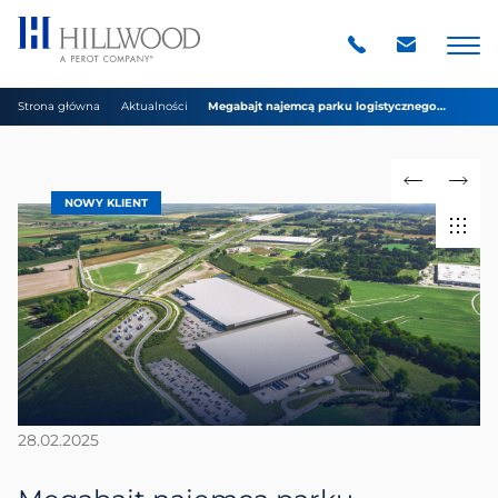
Strona główna
Aktualności
Megabajt najemcą parku logistycznego
Hillwood Grodzisk Mazowiecki
NOWY KLIENT
28.02.2025