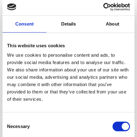
Aktualnie możemy zaobserwować intensywny
rozwój magazynów miejskich
. Ma to związek, z
tym że okazują się niesłychanie ważne w etapie last
Consent
Details
About
mile delivery i coraz więcej firm decyduje się właśnie
na magazyn umiejscowiony tuż przy dużym
This website uses cookies
mieście. Przyszłość takich obiektów bez wątpienia
We use cookies to personalise content and ads, to
provide social media features and to analyse our traffic.
będą kształtować nowoczesne technologie, stale
We also share information about your use of our site with
rosnąca potrzeba szybkich dostaw i zmiany w
our social media, advertising and analytics partners who
podejściu do ekologii miejskiej. Coraz więcej
may combine it with other information that you’ve
provided to them or that they’ve collected from your use
przedsiębiorstw stawia na rozwiązania
of their services.
automatyzujące procesy magazynowe. Pozwala to
na skuteczniejsze i dokładniejsze zarządzanie
Consent
zapasami. W magazynach last mile pojawiają się
Necessary
Selection
między innymi inteligentne roboty, których